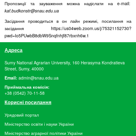
Пропозиції та зауваження можна надіслати на e-mail:
kaf.budkonstr@snau.edu.ua
Засідання проводиться в он лайн режимі, посилання на
засідання https://us04web.zoom.us/j/75321152730?
pwd=Io5PUwbB8dbW9Snqfnhjf87rbxnh6w.1
Адреса
Sumy National Agrarian University, 160 Herasyma Kondratieva
Street, Sumy, 40000
Email:
admin@snau.edu.ua
Приймальна комісія:
+38 (0542) 70-11-58
Корисні посилання
Урядовий портал
Міністерство освіти і науки України
Міністерство аграрної політики України