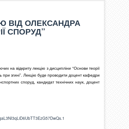
Ю ВІД ОЛЕКСАНДРА
ІЇ СПОРУД”
ючих на відкриту лекцію з дисципліни “Основи теорії
сть при згині”. Лекцію буде проводити доцент кафедри
ранспортних споруд, кандидат технічних наук, доцент
uRgaL3NI3qLiD6UbTT3EzG57DwQs.1