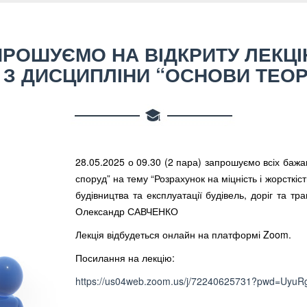
РОШУЄМО НА ВІДКРИТУ ЛЕКЦІ
З ДИСЦИПЛІНИ “ОСНОВИ ТЕОР
28.05.2025 о 09.30 (2 пара) запрошуємо всіх бажа
споруд” на тему “Розрахунок на міцність і жорсткі
будівництва та експлуатації будівель, доріг та т
Олександр САВЧЕНКО
Лекція відбудеться онлайн на платформі Zoom.
Посилання на лекцію:
https://us04web.zoom.us/j/72240625731?pwd=Uy