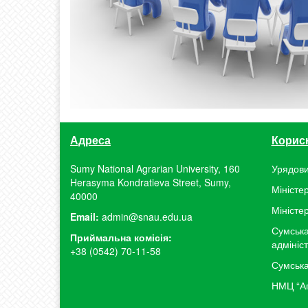
Адреса
Корис
Sumy National Agrarian University, 160
Урядови
Herasyma Kondratieva Street, Sumy,
Міністер
40000
Міністе
Email:
admin@snau.edu.ua
Сумська
Приймальна комісія:
адмініс
+38 (0542) 70-11-58
Сумська
НМЦ “Аг