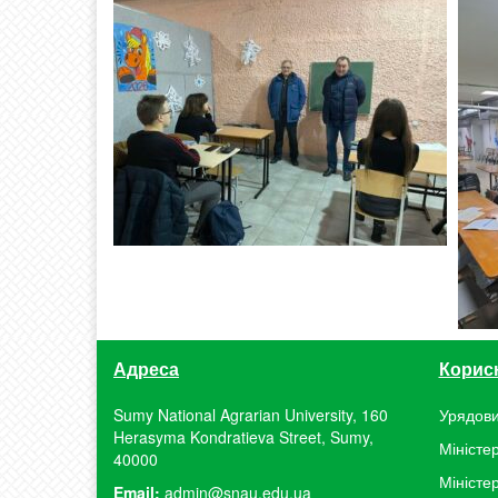
Адреса
Корис
Sumy National Agrarian University, 160
Урядови
Herasyma Kondratieva Street, Sumy,
Міністер
40000
Міністе
Email:
admin@snau.edu.ua