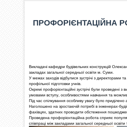
ПРОФОРІЄНТАЦІЙНА РО
Викладачі кафедри будівельних конструкцій Олекса
закладах загальної середньої освіти м. Суми.
У межах заходів відбулися зустрічі з директорами 
профільної підготовки учнів.
Окремі профорієнтаційні зустрічі були проведені з 
умовами вступу, особливостями навчання та можлив
Під час спілкування особливу увагу було приділено 
Наголошено на зростаючій потребі в інженерах-буді
фахівцях, здатних проводити обстеження пошкоджени
Проведена профорієнтаційна робота сприяє популяр
співпраці між закладами загальної середньої освіт