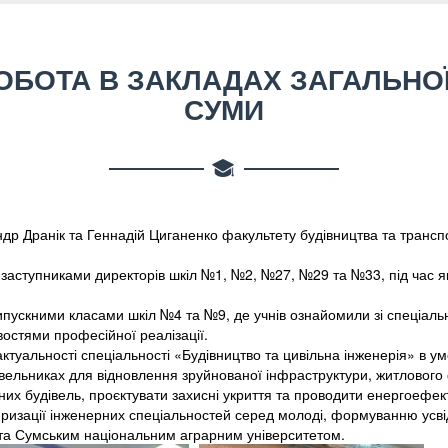
БОТА В ЗАКЛАДАХ ЗАГАЛЬНОЇ
СУМИ
ндр Дранік та Геннадій Циганенко факультету будівництва та транс
та заступниками директорів шкіл №1, №2, №27, №29 та №33, під час 
випускними класами шкіл №4 та №9, де учнів ознайомили зі спеціал
остями професійної реалізації.
актуальності спеціальності «Будівництво та цивільна інженерія» в ум
вельниках для відновлення зруйнованої інфраструктури, житлового ф
х будівель, проєктувати захисні укриття та проводити енергоефек
изації інженерних спеціальностей серед молоді, формуванню усві
и та Сумським національним аграрним університетом.