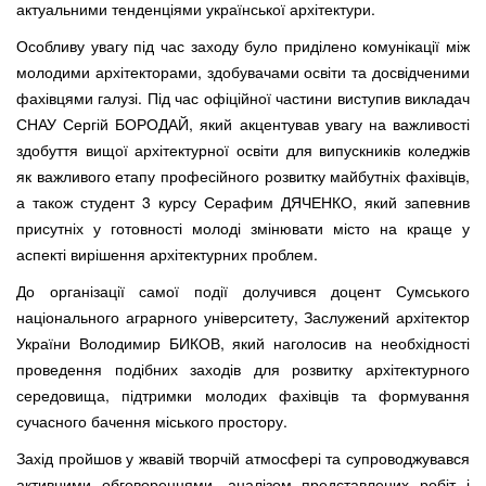
актуальними тенденціями української архітектури.
Особливу увагу під час заходу було приділено комунікації між
молодими архітекторами, здобувачами освіти та досвідченими
фахівцями галузі. Під час офіційної частини виступив викладач
СНАУ Сергій БОРОДАЙ, який акцентував увагу на важливості
здобуття вищої архітектурної освіти для випускників коледжів
як важливого етапу професійного розвитку майбутніх фахівців,
а також студент 3 курсу Серафим ДЯЧЕНКО, який запевнив
присутніх у готовності молоді змінювати місто на краще у
аспекті вирішення архітектурних проблем.
До організації самої події долучився доцент Сумського
національного аграрного університету, Заслужений архітектор
України Володимир БИКОВ, який наголосив на необхідності
проведення подібних заходів для розвитку архітектурного
середовища, підтримки молодих фахівців та формування
сучасного бачення міського простору.
Захід пройшов у жвавій творчій атмосфері та супроводжувався
активними обговореннями, аналізом представлених робіт і