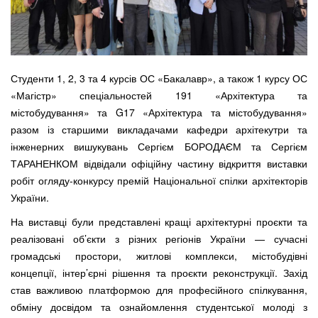
Студенти 1, 2, 3 та 4 курсів ОС «Бакалавр», а також 1 курсу ОС
«Магістр» спеціальностей 191 «Архітектура та
містобудування» та G17 «Архітектура та містобудування»
разом із старшими викладачами кафедри архітекутри та
інженерних вишукувань Сергієм БОРОДАЄМ та Сергієм
ТАРАНЕНКОМ відвідали офіційну частину відкриття виставки
робіт огляду-конкурсу премій Національної спілки архітекторів
України.
На виставці були представлені кращі архітектурні проєкти та
реалізовані об’єкти з різних регіонів України — сучасні
громадські простори, житлові комплекси, містобудівні
концепції, інтер’єрні рішення та проєкти реконструкції. Захід
став важливою платформою для професійного спілкування,
обміну досвідом та ознайомлення студентської молоді з