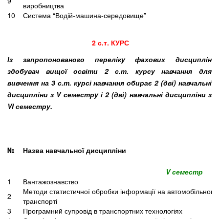
9
виробництва
10
Система “Водій-машина-середовище”
2 с.т. КУРС
Із запропонованого переліку фахових дисциплін
здобувач вищої освіти 2 с.т. курсу навчання для
вивчення на 3 с.т. курсі навчання обирає 2 (дві) навчальні
дисципліни з V семестру і 2 (дві) навчальні дисципліни з
VI семестру.
№
Назва навчальної дисципліни
V семестр
1
Вантажознавство
Методи статистичної обробки інформації на автомобільному
2
транспорті
3
Програмний супровід в транспортних технологіях