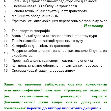
4
Організація транспортно-експедиторської діяльності
5
Системи навігації і зв’язку на транспорті
6
Основи технічної експлуатації автотранспорту
7
Машини та обладнання АПК
8
Ефективність автомобільних перевезень в аграрному виробн
VI семестр
9
Транспортна географія
10
Автомобільні дороги та транспортна інфраструктура
11
Технічні засоби організації дорожнього руху
12
Комерційна діяльність на транспорті
Ресурсне забезпечення транспортних технологій для аграрн
13
виробництва
14
Проєктний аналіз: транспортні системи і логістика
15
Контроль та митне оформлення вантажних перевезень
16
Система «водій-машина-середовище»
Запис на вивчення вибіркових освітніх компонентів
освітньо-професійної програми «Транспортні технології
(на автомобільному транспорті)» першого
(бакалаврського) рівня вищої освіти доступний за
посиланням:
перейти до вибору вибіркових дисциплін