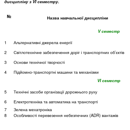
дисципліну з VI семестру.
№
Назва навчальної дисципліни
V семестр
1
Альтернативні джерела енергії
2
Світлотехнічне забезпечення доріг і транспортних об’єктів
3
Основи технічної творчості
4
Підйомно-транспортні машини та механізми
VI семестр
5
Технічні засоби організації дорожнього руху
6
Електротехніка та автоматика на транспорті
7
Зелена мехатроніка
8
Особливості перевезення небезпечних (ADR) вантажів