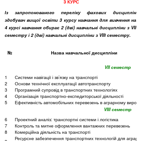
3 КУРС
Із запропонованого переліку фахових дисциплін
здобувач вищої освіти 3 курсу навчання для вивчення на
4 курсі навчання обирає 2 (дві) навчальні дисципліни з VII
семестру і 2 (дві) навчальні дисципліни з VIIІ семестру.
№
Назва навчальної дисципліни
VII семестр
1
Системи навігації і зв’язку на транспорті
2
Основи технічної експлуатації автотранспорту
3
Програмний супровід в транспортних технологіях
4
Організація транспортно-експедиторської діяльності
5
Ефективність автомобільних перевезень в аграрному виробн
VIII семестр
6
Проектний аналіз: транспортні системи і логістика
7
Контроль та митне оформлення вантажних перевезень
8
Комерційна діяльність на транспорті
Ресурсне забезпечення транспортних технологій для аграрн