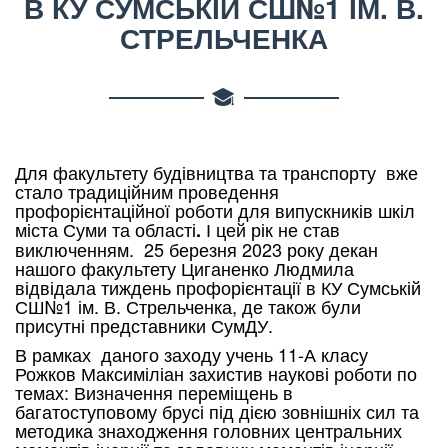
В КУ СУМСЬКІЙ СШ№1 ІМ. В.
СТРЕЛЬЧЕНКА
Для факультету будівництва та транспорту вже
стало традиційним проведення
профорієнтаційної роботи для випускників шкіл
міста Суми та області
І цей рік не став
.
виключенням. 25 березня 2023 року декан
нашого факультету Циганенко Людмила
відвідала тиждень профорієнтації в КУ Сумській
СШ№1 ім. В. Стрельченка, де також були
присутні представники СумДУ.
В рамках даного заходу учень 11-А класу
Рожков Максиміліан захистив наукові роботи по
темах: Визначення переміщень в
багатоступовому брусі під дією зовнішніх сил та
методика знаходження головних центральних