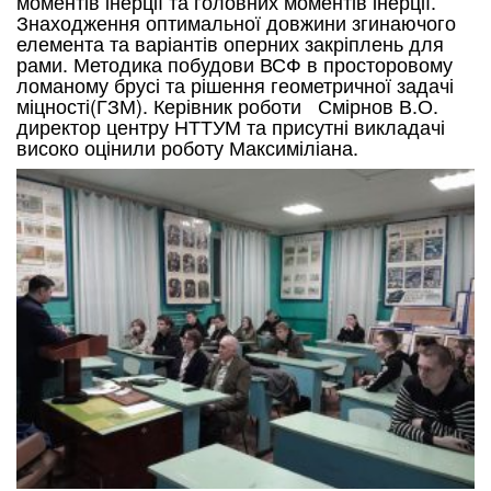
моментів інерції та головних моментів інерції.
Знаходження оптимальної довжини згинаючого
елемента та варіантів оперних закріплень для
рами. Методика побудови ВСФ в просторовому
ломаному брусі та рішення геометричної задачі
міцності(ГЗМ). Керівник роботи Смірнов В.О.
директор центру НТТУМ та присутні викладачі
високо оцінили роботу Максиміліана.