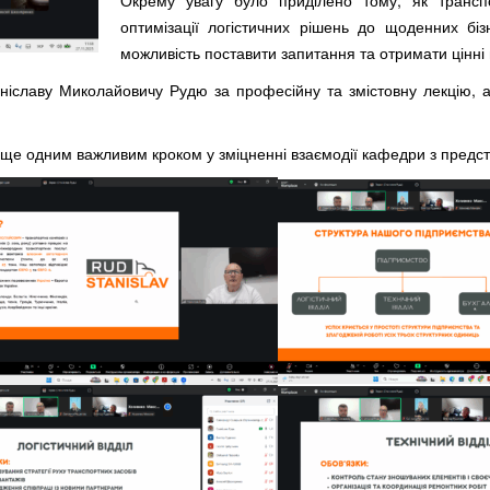
Окрему увагу було приділено тому, як транспо
оптимізації логістичних рішень до щоденних бі
можливість поставити запитання та отримати цінні 
іславу Миколайовичу Рудю за професійну та змістовну лекцію, а 
 ще одним важливим кроком у зміцненні взаємодії кафедри з предст