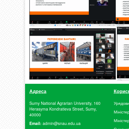
Адреса
Корис
Sumy National Agrarian University, 160
Урядови
Herasyma Kondratieva Street, Sumy,
Міністер
40000
Міністе
Email:
admin@snau.edu.ua