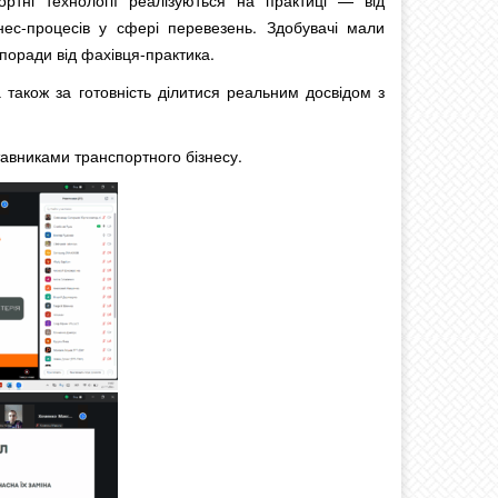
ртні технології реалізуються на практиці — від
знес-процесів у сфері перевезень. Здобувачі мали
поради від фахівця-практика.
також за готовність ділитися реальним досвідом з
авниками транспортного бізнесу.