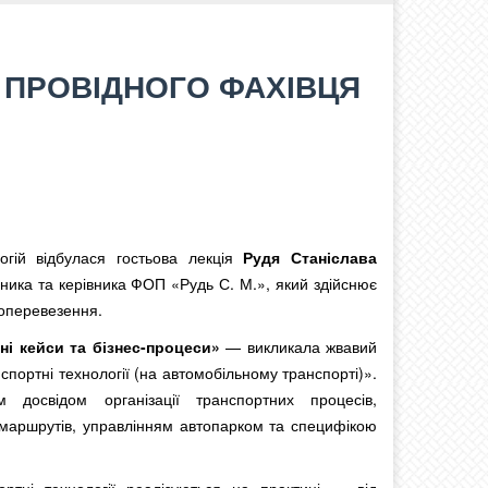
Д ПРОВІДНОГО ФАХІВЦЯ
огій відбулася гостьова лекція
Рудя Станіслава
ика та керівника ФОП «Рудь С. М.», який здійснює
топеревезення.
ні кейси та бізнес-процеси»
— викликала жвавий
спортні технології (на автомобільному транспорті)».
м досвідом організації транспортних процесів,
 маршрутів, управлінням автопарком та специфікою