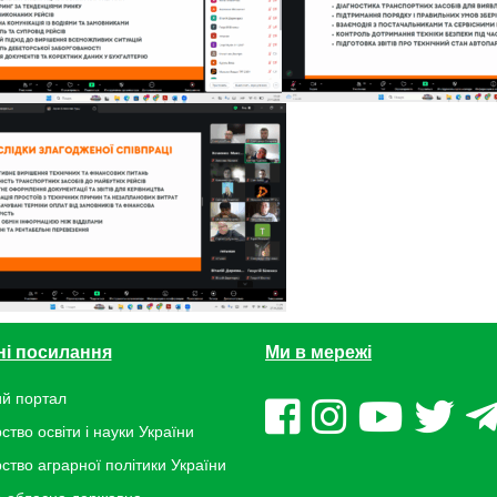
ні посилання
Ми в мережі
й портал
ство освіти і науки України
рство аграрної політики України