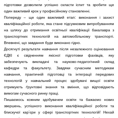
підготовки дозволили успішно скласти іспит та зробити ще
один важливий крок у професійному становленні.
Попереду – ще один важливий етап: виконання і захист
кваліфікаційної роботи, яка стане підсумковим випробуванням
на шляху до отримання освітньої кваліфікації бакалавра з
транспортних технологій на автомобільному транспорті.
Впевнені, що завдання буде виконано гідно.
Досягнуті результати навчання після незалежного оцінювання
ЄДКІ є свідченням якісної підготовки фахівців, яку
забезпечують викладачі та науково-педагогічний склад
кафедри та факультету. Завдяки сучасним методикам
навчання, практичній підготовці та інтеграції передових
технологій у навчальний процес здобувачі вищої освіти
отримують ґрунтовні знання та вміння, що відповідають
вимогам сучасного ринку праці.
Пишаємось кожним здобувачем освіти та бажаємо нових
звершень, успішного виконання кваліфікаційної роботи та
блискучої кар’єри у сфері транспортних технологій! Нехай