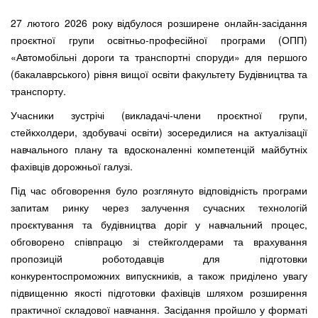
27 лютого 2026 року відбулося розширене онлайн-засідання
проєктної групи освітньо-професійної програми (ОПП)
«Автомобільні дороги та транспортні споруди» для першого
(бакалаврського) рівня вищої освіти факультету Будівництва та
транспорту.
Учасники зустрічі (викладачі-члени проєктної групи,
стейкхолдери, здобувачі освіти) зосередилися на актуалізації
навчального плану та вдосконаленні компетенцій майбутніх
фахівців дорожньої галузі.
Під час обговорення було розглянуто відповідність програми
запитам ринку через залучення сучасних технологій
проєктування та будівництва доріг у навчальний процес,
обговорено співпрацю зі стейкголдерами та врахування
пропозицій роботодавців для підготовки
конкурентоспроможних випускників, а також приділено увагу
підвищенню якості підготовки фахівців шляхом розширення
практичної складової навчання. Засідання пройшло у форматі