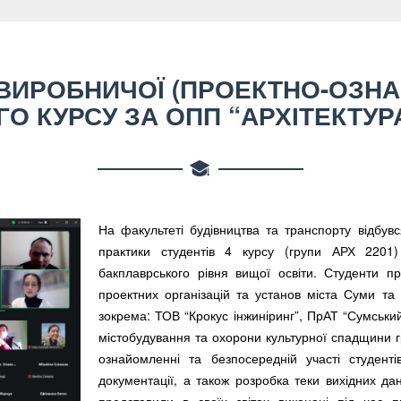
 ВИРОБНИЧОЇ (ПРОЕКТНО-ОЗНА
ГО КУРСУ ЗА ОПП “АРХІТЕКТУ
На факультеті будівництва та транспорту відбувс
практики студентів 4 курсу (групи АРХ 2201
бакплаврського рівня вищої освіти. Студенти п
проектних організацій та установ міста Суми та
зокрема: ТОВ “Крокус інжиніринг”, ПрАТ “Сумськи
містобудування та охорони культурної спадщини 
ознайомленні та безпосередній участі студентів
документації, а також розробка теки вихідних да