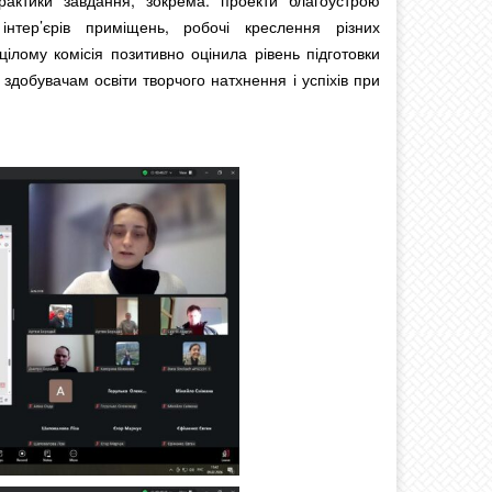
практики завдання, зокрема: проекти благоустрою
 інтер’єрів приміщень, робочі креслення різних
 цілому комісія позитивно оцінила рівень підготовки
о здобувачам освіти творчого натхнення і успіхів при