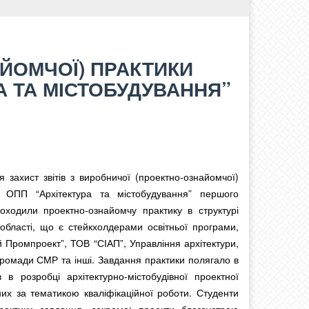
ЙОМЧОЇ) ПРАКТИКИ
РА ТА МІСТОБУДУВАННЯ”
я захист звітів з виробничої (проектно-ознайомчої)
) ОПП “Архітектура та містобудування” першого
роходили проектно-ознайомчу практику в структурі
 області, що є стейкхолдерами освітньої програми,
й Промпроект”, ТОВ “СІАП”, Управління архітектури,
громади СМР та інші. Завдання практики полягало в
 в розробці архітектурно-містобудівної проектної
них за тематикою кваліфікаційної роботи. Студенти