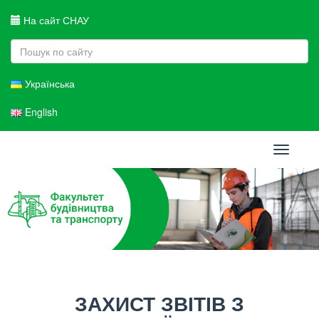
На сайт СНАУ
Українська
English
Toggle
navigati
ЗАХИСТ ЗВІТІВ З