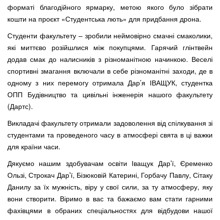
форматі благодійного ярмарку, метою якого було зібрати
кошти на проєкт «Студентська лють» для придбання дрона.
Студенти факультету – зробили неймовірно смачні смаколики,
які миттєво розійшлися між покупцями. Гарячий глінтвейн
додав смак до налисників з різноманітною начинкою. Веселі
спортивні змагання включали в себе різноманітні заходи, де в
одному з них перемогу отримала Дар’я ІВАЩУК, студентка
ОПП Будівництво та цивільні інженерія нашого факультету
(Дартс).
Викладачі факультету отримали задоволення від спілкування зі
студентами та проведеного часу в атмосфері свята в ці важки
для країни часи.
Дякуємо нашим здобувачам освіти Іващук Дар’ї, Єременко
Ользі, Строкач Дар’ї, Бізюковій Катерині, Горбачу Павлу, Сітаку
Данилу за їх мужність, віру у свої сили, за ту атмосферу, яку
вони створити. Віримо в вас та бажаємо вам стати гарними
фахівцями в обраних спеціальностях для відбудови нашої