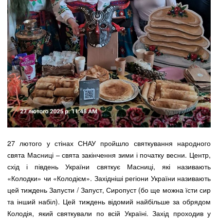
27 лютого у стінах СНАУ пройшло святкування народного
свята Масниці – свята закінчення зими і початку весни. Центр,
схід і південь України святкує Масниці, які називають
«Колодки» чи «Колодієм». Західніші регіони України називають
цей тиждень Запусти / Запуст, Сиропуст (бо ще можна їсти сир
та інший набіл). Цей тиждень відомий найбільше за обрядом
Колодія, який святкували по всій Україні. Захід проходив у