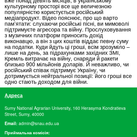
культурному просторі все ще величезною
популярністю користується російський
медіапродукт. Відео пояснює, про що варто
пам’ятати: слухаючи російські пісні, ви мимоволі
підтримуєте агресора та війну. Прослуховування
з музичних платформ приносить дохід
виконавцю, а він з цих коштів віддає певну суму
на податки. Куди йдуть ці гроші, всім зрозуміло –
лише на день, за підрахунками західних ЗМІ,
Кремль витрачає на війну, снаряди й ракети
близько 900 мільйонів доларів. Й неважливо, чи
російський співак підтримує Україну, чи
дотримується нейтральної позиції: його гроші все
одно стають доходом для війни.
Адреса
Sumy National Agrarian University, 160 Herasyma Kondratieva
Street, Sumy, 40000
Email:
admin@snau.edu.ua
Приймальна комісія: