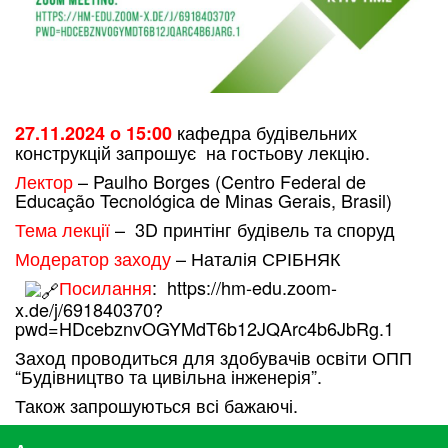
кафедра будівельних
27.11.2024 о 15:00
конструкцій запрошує на гостьову лекцію.
Лектор
– Paulho Borges (Centro Federal de
Educação Tecnológica de Minas Gerais, Brasil)
Тема лекції
– 3D принтінг будівель та споруд
Модератор заходу
– Наталія СРІБНЯК
Посилання
: https://hm-edu.zoom-
x.de/j/691840370?
pwd=HDcebznvOGYMdT6b12JQArc4b6JbRg.1
Заход проводиться для здобувачів освіти ОПП
“Будівництво та цивільна інженерія”.
Також запрошуються всі бажаючі.