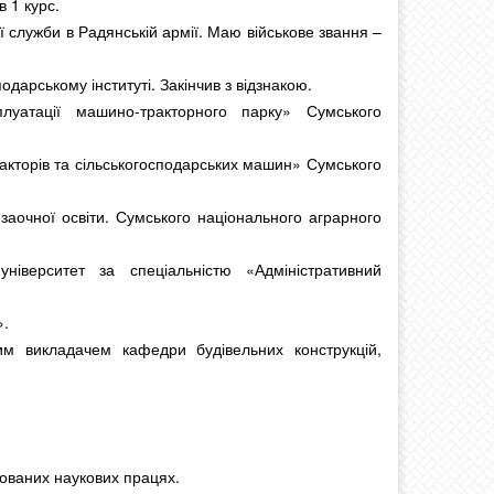
в 1 курс.
ї служби в Радянській армії. Маю військове звання –
дарському інституті. Закінчив з відзнакою.
уатації машино-тракторного парку» Сумського
кторів та сільськогосподарських машин» Сумського
заочної освіти. Сумського національного аграрного
іверситет за спеціальністю «Адміністративний
».
им викладачем кафедри будівельних конструкцій,
кованих наукових працях.