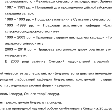
за спеціальністю «Механізація сільського господарства». Закінчи
1987 – 1989 рр. – Призваний для проходження дійсної військово
старшина запасу.
1989 – 1993 рр. – Продовжив навчання в Сумському сільськогоспо
1993 -1999 рр. – Працював асистентом кафедри «Експл
сільськогосподарського інституту
1999 – 2003 рр. – Працював старшим викладачем кафедри «Тра
аграрного університету
2003 – 2016 рр. – Працював заступником директора інституту 
університету.
В 2008 році закінчив Сумський національний аграрний ун
й університет за спеціальністю «Будівництво та цивільна інженерія
ницької лабораторії кафедри будівельних конструкцій , старш
оті із студентами заочної форми навчання.
вель і споруд, Основи теорії споруд.
 і реконструкція будівель та споруд.
ьтати проведеної наукової роботи опубліковані в більш ніж 20 дру