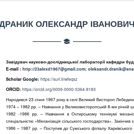
ДРАНИК ОЛЕКСАНДР ІВАНОВИ
Завідувач науково-дослідницької лабораторії кафедри буд
E-mail :
http://23alexd1967@gmail.com; oleksandr.dranik@sna
Scholar Google:
https://surl.li/wfeqsz
ORCID:
https://orcid.org/0009-0000-5364-8183
Народився 23 січня 1967 року в селі Великий Вистороп Лебединс
1974 – 1982 рр. – Навчання у Великовисторопській 8-ми річній шк
1982 -1986 рр. – Навчання в Охтирському технікумі механіза
спеціальністю «Механізація сільського господарства». Закінчив з
1986 – 1987 рр. – Поступив до Сумського філіалу Харківського с