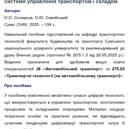
системи управління транспортом і складом
Автори:
О.О. Соларьов, О.Ю. Савойський
Суми: СНАУ, 2025. – 194 с.
Навчальний посібник підготовлений на кафедрі транспортних
технологій факультету будівництва та транспорту Сумського
національного аграрного університету та рекомендований до
друку Вченою радою (протокол № 20/5.1.3 від 26.05.2025 р.).
Видання призначене для здобувачів вищої освіти
спеціальностей
J8 «Автомобільний транспорт»
та
275.03
«Транспортні технології (на автомобільному транспорті)»
.
Про посібник
У посібнику комплексно висвітлено сучасні цифрові технології,
що використовуються в управлінні транспортом, логістичними
процесами та складськими операціями. Матеріал поєднує
теоретичні основи та практичні рішення, які відповідають
сучасним тенденціям цифровізації транспортної галузі й