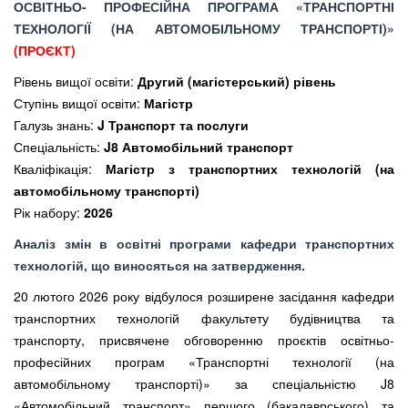
ОСВІТНЬО- ПРОФЕСІЙНА ПРОГРАМА «ТРАНСПОРТНІ
ТЕХНОЛОГІЇ (НА АВТОМОБІЛЬНОМУ ТРАНСПОРТІ)»
(ПРОЄКТ)
Рівень вищої освіти:
Другий (магістерський) рівень
Ступінь вищої освіти:
Магістр
Галузь знань:
J Транспорт та послуги
Спеціальність:
J8 Автомобільний транспорт
Кваліфікація:
Магістр з транспортних технологій (на
автомобільному транспорті)
Рік набору:
2026
Аналіз змін в освітні програми кафедри транспортних
технологій, що виносяться на затвердження.
20 лютого 2026 року відбулося розширене засідання кафедри
транспортних технологій факультету будівництва та
транспорту, присвячене обговоренню проєктів освітньо-
професійних програм «Транспортні технології (на
автомобільному транспорті)» за спеціальністю J8
«Автомобільний транспорт» першого (бакалаврського) та