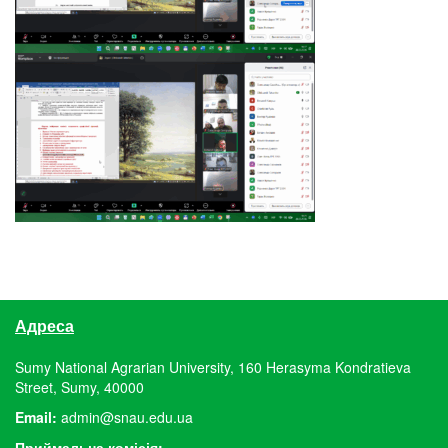
Адреса
Sumy National Agrarian University, 160 Herasyma Kondratieva
Street, Sumy, 40000
Email:
admin@snau.edu.ua
Приймальна комісія: