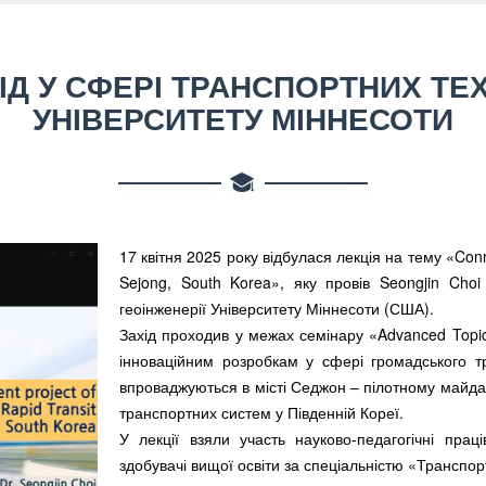
Д У СФЕРІ ТРАНСПОРТНИХ ТЕХН
УНІВЕРСИТЕТУ МІННЕСОТИ
17 квітня 2025 року відбулася лекція на тему «Con
Sejong, South Korea», яку провів Seongjin Choi
геоінженерії Університету Міннесоти (США).
Захід проходив у межах семінару «Advanced Topics
інноваційним розробкам у сфері громадського тр
впроваджуються в місті Седжон – пілотному майда
транспортних систем у Південній Кореї.
У лекції взяли участь науково-педагогічні пра
здобувачі вищої освіти за спеціальністю «Транспор