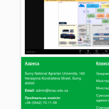
Адреса
Корис
Sumy National Agrarian University, 160
Урядови
Herasyma Kondratieva Street, Sumy,
Міністер
40000
Міністе
Email:
admin@snau.edu.ua
Сумська
Приймальна комісія:
адмініс
+38 (0542) 70-11-58
Сумська