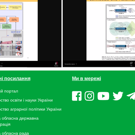
ні посилання
Ми в мережі
й портал
ство освіти і науки України
рство аграрної політики України
 обласна державна
трація
 обласна рада