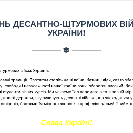
ЕНЬ ДЕСАНТНО-ШТУРМОВИХ ВІ
УКРАЇНИ!
турмових військ України.
славні традиції. Протягом століть наші воїни, батьки і діди, свято зб
ру, свободи і незалежності нашої країни вони зберегли високий бой
туденти різних курсів. Ми чекаємо їх з перемогою та в повній мірі 
атності держави, яку виконують десантні війська, що знаходяться у
 офіцерів, бажаємо їм міцного здоров’я і професіоналізму! Прийміть
Слава Україні!