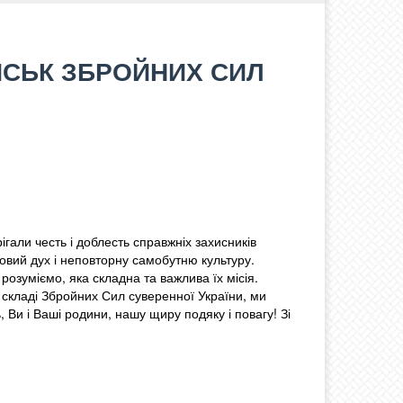
ЙСЬК ЗБРОЙНИХ СИЛ
ерігали честь і доблесть справжніх захисників
овий дух і неповторну самобутню культуру.
розуміємо, яка складна та важлива їх місія.
 складі Збройних Сил суверенної України, ми
, Ви і Ваші родини, нашу щиру подяку і повагу! Зі