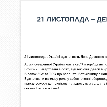
21 ЛИСТОПАДА – Д
21 листопада в Україні відзначають День Десантно-ш
Армія суверенної України має в своїй історії давні і 
Вітчизни. Загартовані в боях, відстоюючи ідеали ми
В лавах ЗСУ та ТРО що боронять Батьківщину є наші с
Відзначаючи важливу роль у забезпеченні оборонозд
приєднуємося до привітань на адресу всіх солдатів і
святом Вас і всіх благ!