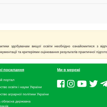
тики здобувачам вищої освіти необхідно ознайомитися з відп
ументації та критеріями оцінювання результатів практичної підгото
ні посилання
Ми в мережі
й портал
ство освіти і науки України
рство аграрної політики України
 обласна державна
трація