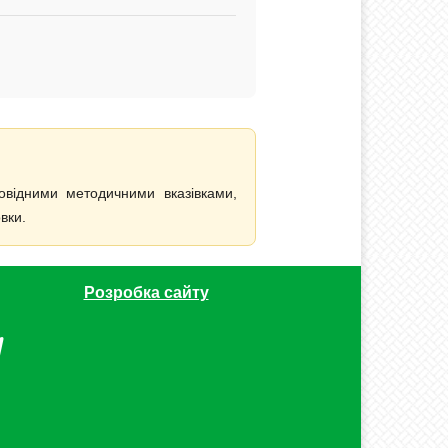
овідними методичними вказівками,
вки.
Розробка сайту