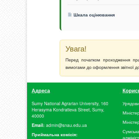
Шкала оцінювання
Увага!
Перед початком проходження прак
вимогами до оформлення звітної док
Адреса
Корис
Sumy National Agrarian University, 160
Урядови
Herasyma Kondratieva Street, Sumy,
Міністер
40000
Міністе
Email:
admin@snau.edu.ua
Сумська
Приймальна комісія:
адмініс