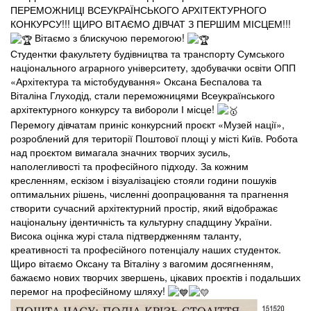
ПЕРЕМОЖНИЦІ ВСЕУКРАЇНСЬКОГО АРХІТЕКТУРНОГО
КОНКУРСУ!!! ЩИРО ВІТАЄМО ДІВЧАТ З ПЕРШИМ МІСЦЕМ!!!
Вітаємо з блискучою перемогою!
Студентки факультету будівництва та транспорту Сумського
національного аграрного університету, здобувачки освіти ОПП
«Архітектура та містобудування» Оксана Беспалова та
Віталіна Глуходід, стали переможницями Всеукраїнського
архітектурного конкурсу та вибороли І місце!
Перемогу дівчатам приніс конкурсний проєкт «Музей нації»,
розроблений для території Поштової площі у місті Київ. Робота
над проєктом вимагала значних творчих зусиль,
наполегливості та професійного підходу. За кожним
кресленням, ескізом і візуалізацією стояли години пошуків
оптимальних рішень, численні доопрацювання та прагнення
створити сучасний архітектурний простір, який відображає
національну ідентичність та культурну спадщину України.
Висока оцінка журі стала підтвердженням таланту,
креативності та професійного потенціалу наших студенток.
Щиро вітаємо Оксану та Віталіну з вагомим досягненням,
бажаємо нових творчих звершень, цікавих проєктів і подальших
перемог на професійному шляху!