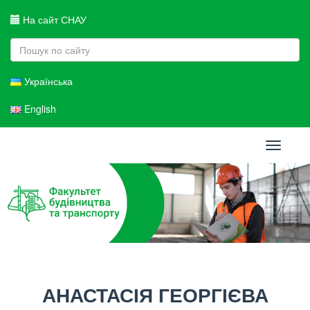
На сайт СНАУ
Українська
English
Toggle
navigati
АНАСТАСІЯ ГЕОРГІЄВА