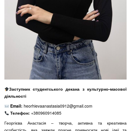
Заступник студентського декана з культурно-масової
діяльності
Email:
heorhievaanastasia0912@gmail.com
Телефон:
+380960914085
Георгієва Анастасія – творча, активна та креативна
особистість, яка завжди прагне привносити нові ідеї та