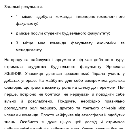
Загальні результати:
1 місце здобула команда інженерно-технологічного
факультету;
2 місце посіли студенти будівельного факультету;
3 місце має команда факультету економіки та
менеджменту.
Нагороду за найвлучніші аргументи під час дебатного туру
отримала студентка будівельного факультету Ярослава
ЖЕВНЯК. Учасниця ділиться враженнями: “Брала участь у
дебатах уперше. На майбутнє для себе виокремила декілька
факторів, що грають важливу роль на шляху до перемоги. По-
перше, потрібно не боятися, не нервувати й поводити себе
вільно й розслаблено. По-друге, необхідно правильно
розподілити ролі першого, другого та третього спікерів між
членами команди. Просто кайфуйте від атмосфери й здобутих
знань. Особисто я дуже ціную цей досвід й отримала
найяскравіші емоції від дебатного туру. Кожен учасник був по-