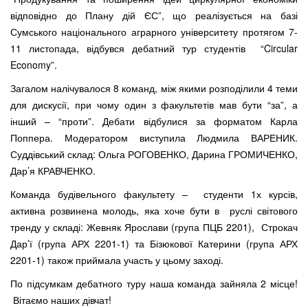
відповідно до Плану дій ЄС”, що реалізується на базі
Сумського національного аграрного університету протягом 7-
11 листопада, відбувся дебатний тур студентів “Circular
Economy”.
Загалом налічувалося 8 команд, між якими розподілили 4 теми
для дискусії, при чому один з факультетів мав бути “за”, а
інший – “проти”. Дебати відбулися за форматом Карла
Поппера. Модератором виступила Людмила ВАРЕНИК.
Суддівський склад: Ольга РОГОВЕНКО, Дарина ГРОМИЧЕНКО,
Дар’я КРАВЧЕНКО.
Команда будівельного факультету – студенти 1х курсів,
активна розвинена молодь, яка хоче бути в руслі світового
тренду у складі: Жевняк Ярослави (група ПЦБ 2201), Строкач
Дар’ї (група АРХ 2201-1) та Бізюкової Катерини (група АРХ
2201-1) також приймала участь у цьому заході.
По підсумкам дебатного туру наша команда зайняла 2 місце!
Вітаємо наших дівчат!