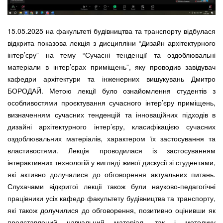
15.05.2025 на факультеті будівництва та транспорту відбулася
відкрита показова лекція з дисципліни “Дизайн архітектурного
інтер’єру” на тему “Сучасні тенденції та оздоблювальні
матеріали в інтер’єрах приміщень”, яку проводив завідувач
кафедри архітектури та інженерних вишукувань Дмитро
БОРОДАЙ. Метою лекції було ознайомлення студентів з
особливостями проєктування сучасного інтер’єру приміщень,
визначенням сучасних тенденцій та інноваційних підходів в
дизайні архітектурного інтер’єру, класифікацією сучасних
оздоблювальних матеріалів, характером їх застосування та
властивостями. Лекція проводилася із застосуванням
інтерактивних технологій у вигляді живої дискусії зі студентами,
які активно долучалися до обговорення актуальних питань.
Слухачами відкритої лекції також були науково-педагогічні
працівники усіх кафедр факультету будівництва та транспорту,
які також долучилися до обговорення, позитивно оцінивши як
представлений навчальний матеріал, так і методику