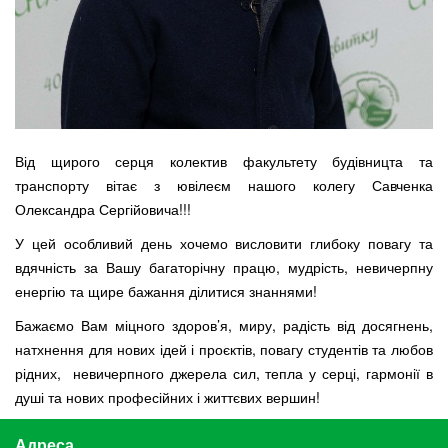
Від щирого серця колектив факультету будівницта та
транспорту вітає з ювілеєм нашого колегу Савченка
Олександра Сергійовича!!!
У цей особливий день хочемо висловити глибоку повагу та
вдячність за Вашу багаторічну працю, мудрість, невичерпну
енергію та щире бажання ділитися знаннями!
Бажаємо Вам міцного здоров’я, миру, радість від досягнень,
натхнення для нових ідей і проєктів, повагу студентів та любов
рідних, невичерпного джерела сил, тепла у серці, гармонії в
душі та нових професійних і життєвих вершин!
Адреса