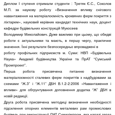
Диплом І ступеня отримали студенти : Третяк Є.С., Соколов
М.П. за наукову роботу «Визначення впливу снігового
навантаження на матеріалоємність кроквяних ферм покриття з
ліхтарем», науковий керівник кандидат технічних наук, доцент
кафедри будівельних конструкцій Мукосеев
Володимир Миколайович. Дуже важливо при цьому, що обидві
роботи є актуальними та мають, в першу чергу, практичне
значення. Їхні результати безпосередньо впроваджені в
роботу профільних підприємств м. Суми: НВП «Будівельна
Наука» Академії будівництва України та ПрАТ “Сумський
Промпроект”.
Перша робота присвячена питанню визначення
матеріалоємності сталевих ферм покриттів з надбудовами за
схемами “Ж.3” і “Ж.11” ДБН В.1.2-2:2006 «Навантаження і
впливи» для обгрунтування доповнення додатка “Ж” ДБН в
новій редакції.
Друга робота присвячена методиці визначення необхідності
підсилення опорних елементів металевих рам промислових
будівель при реконструкції ПАТ Сумихімпром, яка наразі зараз