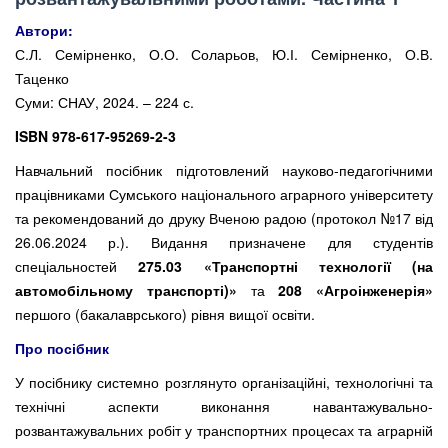
Автори:
С.Л. Семірненко, О.О. Соларьов, Ю.І. Семірненко, О.В.
Таценко
Суми: СНАУ, 2024. – 224 с.
ISBN 978-617-95269-2-3
Навчальний посібник підготовлений науково-педагогічними
працівниками Сумського національного аграрного університету
та рекомендований до друку Вченою радою (протокол №17 від
26.06.2024 р.). Видання призначене для студентів
спеціальностей
275.03 «Транспортні технології (на
автомобільному транспорті)»
та
208 «Агроінженерія»
першого (бакалаврського) рівня вищої освіти.
Про посібник
У посібнику системно розглянуто організаційні, технологічні та
технічні аспекти виконання навантажувально-
розвантажувальних робіт у транспортних процесах та аграрній