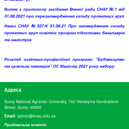
Витяг з протоколу засідання Вченої ради СНАУ №1 від
31.08.2021 про перезатвердження складу проектних груп
Наказ СНАУ №327-К 31.08.21 Про затвердження складу
проектних груп освітніх програм підготовки бакалаврів
та магістрів
Розгляд освітньо-професійної програми “Будівництво
та цивільна інженерія” ОС Магістр 2021 року набору
Адреса
Sumy National Agrarian University, 160 Herasyma Kondratieva
Street, Sumy, 40000
Email:
admin@snau.edu.ua
Приймальна комісія: